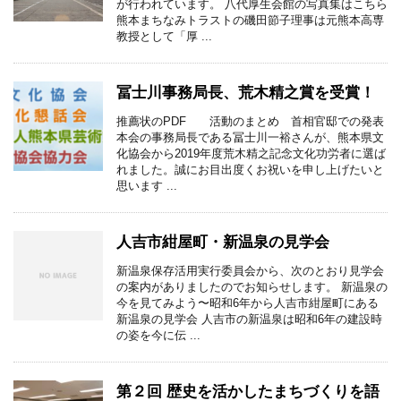
が行われています。 八代厚生会館の写真集はこちら
熊本まちなみトラストの磯田節子理事は元熊本高専
教授として「厚 ...
冨士川事務局長、荒木精之賞を受賞！
推薦状のPDF 活動のまとめ 首相官邸での発表
本会の事務局長である冨士川一裕さんが、熊本県文
化協会から2019年度荒木精之記念文化功労者に選ば
れました。誠にお目出度くお祝いを申し上げたいと
思います ...
人吉市紺屋町・新温泉の見学会
新温泉保存活用実行委員会から、次のとおり見学会
の案内がありましたのでお知らせします。 新温泉の
今を見てみよう〜昭和6年から人吉市紺屋町にある
新温泉の見学会 人吉市の新温泉は昭和6年の建設時
の姿を今に伝 ...
第２回 歴史を活かしたまちづくりを語