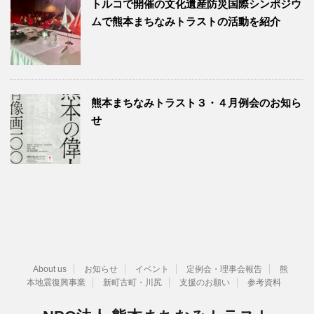
トルコで開催の文化遺産防災国際シンポジウ
ムで熊本まちなみトラストの活動を紹介
熊本まちなみトラスト３・４月例会のお知ら
せ
About us
お知らせ
イベント
定例会・理事会報告
熊
本地震復興事業
新町古町・川尻
支援のお願い
参考資料