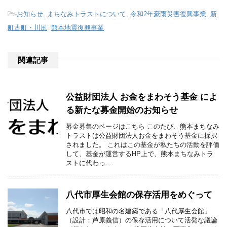
-
お知らせ
,
まちなみトラストについて
,
令和2年豪雨災害復興事業
,
新
町古町・川尻
,
熊本地震復興事業
関連記事
公益財団法人 お金をまわそう基金 によ
る新たな募金開始のお知らせ
募金募集のページはこちら このたび、熊本まちなみ
トラストは公益財団法人お金をまわそう基金に採択
されました。 これはこの基金が私たちの活動を評価
して、基金が運営するHP上で、熊本まちなみトラ
ストに代わっ ...
八代市厚生会館の保存活用をめぐって
八代市では昭和の名建築である「八代厚生会館」
（設計：芦原義信）の保存活用について活発な議論