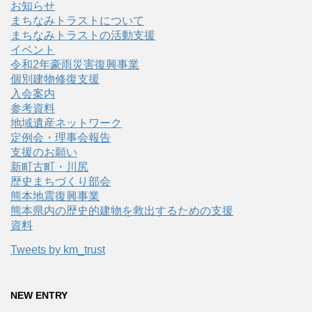
お知らせ
まちなみトラストについて
まちなみトラストの活動支援
イベント
令和2年豪雨災害復興事業
個別建物修復支援
入会案内
参考資料
地域遺産ネットワーク
定例会・理事会報告
支援のお願い
新町古町・川尻
歴史まちづくり部会
熊本地震復興事業
熊本県内の歴史的建物を救出するための支援
資料
Tweets by km_trust
NEW ENTRY