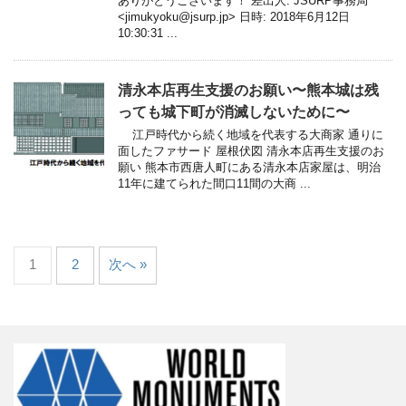
ありがとうございます！ 差出人: JSURP事務局
<jimukyoku@jsurp.jp> 日時: 2018年6月12日
10:30:31 ...
清永本店再生支援のお願い〜熊本城は残
っても城下町が消滅しないために〜
江戸時代から続く地域を代表する大商家 通りに
面したファサード 屋根伏図 清永本店再生支援のお
願い 熊本市西唐人町にある清永本店家屋は、明治
11年に建てられた間口11間の大商 ...
1
2
次へ »