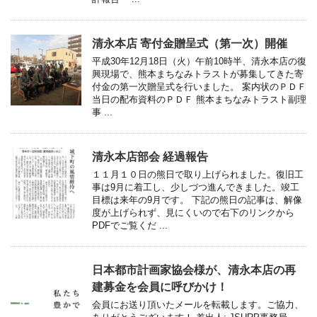
清永本店 寄付金贈呈式（第一次）開催
平成30年12月18日（火）午前10時半、清永本店の復
興現場で、熊本まちなみトラストが募集してきた寄
付金の第一次贈呈式を行いました。 案内状のＰＤＦ
当日の配布資料のＰＤＦ 熊本まちなみトラスト副理
事 ...
清永本店部会 経過報告
１１月１０日の熊日で取り上げられました。復旧工
事は9月に着工し、少しづつ進んできました。竣工
目標は来年の9月です。 下記の熊日の記事は、解像
度が上げられず、見にくいので右下のリンクから
PDFでご覧くだ ...
日本都市計画家協会様が、清永本店の再
建募金を会員に呼びかけ！
会員にお送り頂いたメールを転載します。ご協力、