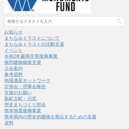
お知らせ
まちなみトラストについて
まちなみトラストの活動支援
イベント
令和2年豪雨災害復興事業
個別建物修復支援
入会案内
参考資料
地域遺産ネットワーク
定例会・理事会報告
支援のお願い
新町古町・川尻
歴史まちづくり部会
熊本地震復興事業
熊本県内の歴史的建物を救出するための支援
資料