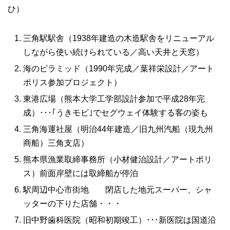
ひ）
三角駅駅舎（1938年建造の木造駅舎をリニューアル
しながら使い続けられている／高い天井と天窓）
海のピラミッド（1990年完成／葉祥栄設計／アート
ポリス参加プロジェクト）
東港広場（熊本大学工学部設計参加で平成28年完
成）･･･｢うきモビ｣でセグウェイ体験する客の姿も
三角海運社屋（明治44年建造／旧九州汽船（現九州
商船）三角支店）
熊本県漁業取締事務所（小材健治設計／アートポリ
ス）前面岸壁には取締船が停泊
駅周辺中心市街地 閉店した地元スーパー、シャ
ッターの下りた店舗・・・
旧中野歯科医院（昭和初期竣工）･･･新医院は国道沿