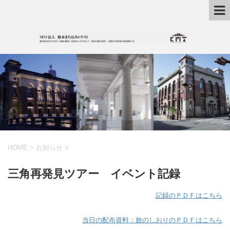
HOME
>
お知らせ
>
三角再発見ツアー イベント記録
記録のＰＤＦはこちら
当日の配布資料：旅のしおりのＰＤＦはこちら