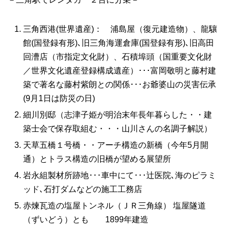
三角西港(世界遺産)： 浦島屋（復元建造物）、龍驤
館(国登録有形)､旧三角海運倉庫(国登録有形)､旧高田
回漕店（市指定文化財）、石積埠頭（国重要文化財
／世界文化遺産登録構成遺産）･･･富岡敬明と藤村建
築で著名な藤村紫朗との関係･･･お爺婆山の災害伝承
(9月1日は防災の日)
細川別邸（志津子姫が明治末年長年暮らした・・建
築士会で保存取組む・・・山川さんの名調子解説）
天草五橋１号橋・・アーチ構造の新橋（今年5月開
通）とトラス構造の旧橋が望める展望所
岩永組製材所跡地･･･車中にて･･･辻医院､海のピラミ
ッド､石打ダムなどの施工工務店
赤煉瓦造の塩屋トンネル（ＪＲ三角線） 塩屋隧道
（ずいどう）とも 1899年建造