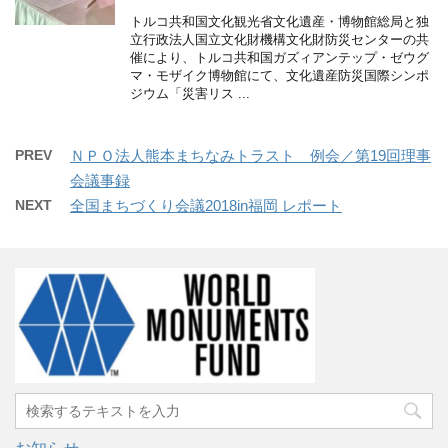
トルコ共和国文化観光省文化遺産・博物館総局と独
立行政法人国立文化財機構文化財防災センターの共
催により、トルコ共和国ガズィアンテップ・ゼウグ
マ・モザイク博物館にて、文化遺産防災国際シンポ
ジウム「災害リス ...
PREV
ＮＰＯ法人熊本まちなみトラスト 例会／第19回理事
会議事録
NEXT
全国まちづくり会議2018in福岡 レポート