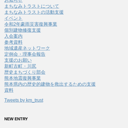
お知らせ
まちなみトラストについて
まちなみトラストの活動支援
イベント
令和2年豪雨災害復興事業
個別建物修復支援
入会案内
参考資料
地域遺産ネットワーク
定例会・理事会報告
支援のお願い
新町古町・川尻
歴史まちづくり部会
熊本地震復興事業
熊本県内の歴史的建物を救出するための支援
資料
Tweets by km_trust
NEW ENTRY