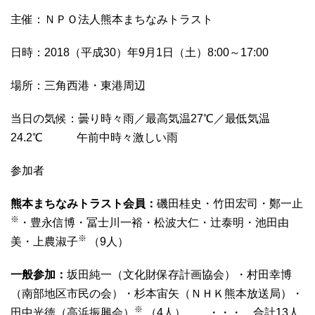
主催：ＮＰＯ法人熊本まちなみトラスト
日時：2018（平成30）年9月1日（土）8:00～17:00
場所：三角西港・東港周辺
当日の気候：曇り時々雨／最高気温27℃／最低気温
24.2℃ 午前中時々激しい雨
参加者
熊本まちなみトラスト会員：
磯田桂史・竹田宏司・鄭一止
※
・豊永信博・冨士川一裕・松波大仁・辻泰明・池田由
※
美・上農淑子
（9人）
一般参加：
坂田純一（文化財保存計画協会）・村田幸博
（南部地区市民の会）・杉本宙矢（ＮＨＫ熊本放送局）・
※
田中光徳（高浜振興会）
（4人） ・・・ 合計13人