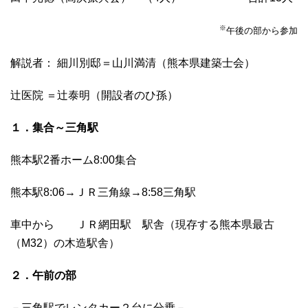
※
午後の部から参加
解説者： 細川別邸＝山川満清（熊本県建築士会）
辻医院 ＝辻泰明（開設者のひ孫）
１．集合～三角駅
熊本駅2番ホーム8:00集合
熊本駅8:06→ＪＲ三角線→8:58三角駅
車中から ＪＲ網田駅 駅舎（現存する熊本県最古
（M32）の木造駅舎）
２．午前の部
－三角駅でレンタカー２台に分乗－