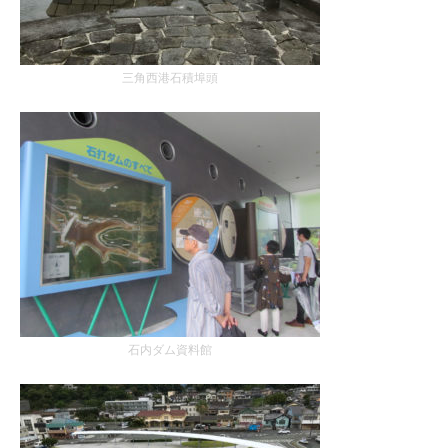
三角西港石積埠頭
石内ダム資料館