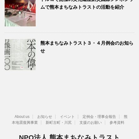
ムで熊本まちなみトラストの活動を紹介
熊本まちなみトラスト３・４月例会のお知ら
せ
About us
お知らせ
イベント
定例会・理事会報告
熊
本地震復興事業
新町古町・川尻
支援のお願い
参考資料
NPO法人 熊本まちなみトラスト