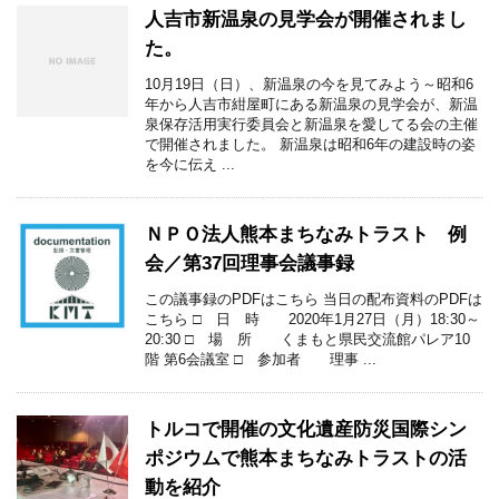
人吉市新温泉の見学会が開催されまし
た。
10月19日（日）、新温泉の今を見てみよう～昭和6
年から人吉市紺屋町にある新温泉の見学会が、新温
泉保存活用実行委員会と新温泉を愛してる会の主催
で開催されました。 新温泉は昭和6年の建設時の姿
を今に伝え ...
ＮＰＯ法人熊本まちなみトラスト 例
会／第37回理事会議事録
この議事録のPDFはこちら 当日の配布資料のPDFは
こちら □ 日 時 2020年1月27日（月）18:30～
20:30 □ 場 所 くまもと県民交流館パレア10
階 第6会議室 □ 参加者 理事 ...
トルコで開催の文化遺産防災国際シン
ポジウムで熊本まちなみトラストの活
動を紹介