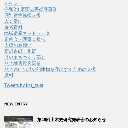
イベント
令和2年豪雨災害復興事業
個別建物修復支援
入会案内
参考資料
地域遺産ネットワーク
定例会・理事会報告
支援のお願い
新町古町・川尻
歴史まちづくり部会
熊本地震復興事業
熊本県内の歴史的建物を救出するための支援
資料
Tweets by km_trust
NEW ENTRY
第46回土木史研究発表会のお知らせ