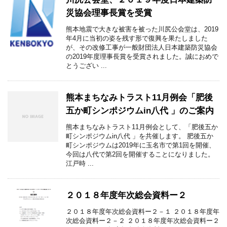
災協会理事長賞を受賞
熊本地震で大きな被害を被った川尻公会堂は、2019
年4月に当初の姿を残す形で復興を果たしました
が、その改修工事が一般財団法人日本建築防災協会
の2019年度理事長賞を受賞されました。誠におめで
とうござい ...
熊本まちなみトラスト11月例会「肥後
五か町シンポジウムin八代 」のご案内
熊本まちなみトラスト11月例会として、「肥後五か
町シンポジウムin八代 」を共催します。 肥後五か
町シンポジウムは2019年に玉名市で第1回を開催、
今回は八代で第2回を開催することになりました。
江戸時 ...
２０１８年度年次総会資料ー２
２０１８年度年次総会資料ー２－１ ２０１８年度年
次総会資料ー２－２ ２０１８年度年次総会資料ー２