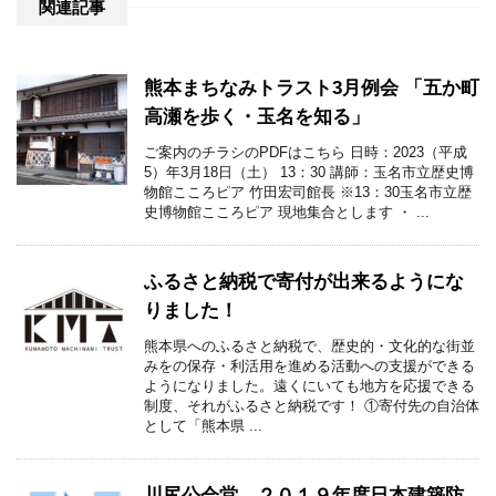
関連記事
熊本まちなみトラスト3月例会 「五か町
高瀬を歩く・玉名を知る」
ご案内のチラシのPDFはこちら 日時：2023（平成
5）年3月18日（土） 13：30 講師：玉名市立歴史博
物館こころピア 竹田宏司館長 ※13：30玉名市立歴
史博物館こころピア 現地集合とします ・ ...
ふるさと納税で寄付が出来るようにな
りました！
熊本県へのふるさと納税で、歴史的・文化的な街並
みをの保存・利活用を進める活動への支援ができる
ようになりました。遠くにいても地方を応援できる
制度、それがふるさと納税です！ ①寄付先の自治体
として「熊本県 ...
川尻公会堂、２０１９年度日本建築防