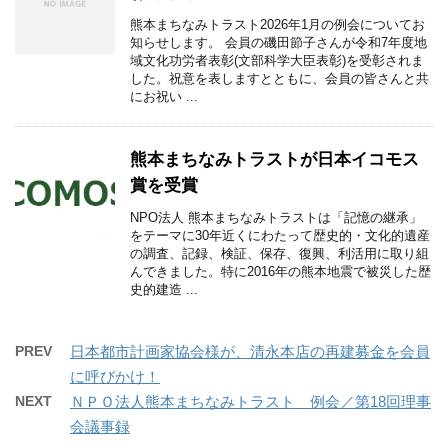
熊本まちなみトラスト2026年1月の例会についてお
知らせします。 会員の磯田節子さんが令和7年度地
域文化功労者表彰(文部科学大臣表彰)を受彰されま
した。祝意を表しますとともに、会員の皆さんと共
にお祝い ...
熊本まちなみトラストが日本イコモス
賞を受賞
NPO法人 熊本まちなみトラストは「記憶の継承」
をテーマに30年近くにわたって歴史的・文化的遺産
の調査、記録、検証、保存、復興、利活用に取り組
んできました。特に2016年の熊本地震で被災した歴
史的建造 ...
PREV
日本都市計画家協会様が、清永本店の再建募金を会員
に呼びかけ！
NEXT
ＮＰＯ法人熊本まちなみトラスト 例会／第18回理事
会議事録