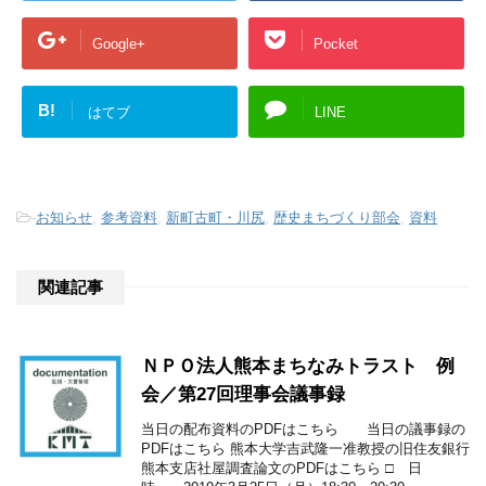
Google+
Pocket
B!
はてブ
LINE
-
お知らせ
,
参考資料
,
新町古町・川尻
,
歴史まちづくり部会
,
資料
関連記事
ＮＰＯ法人熊本まちなみトラスト 例
会／第27回理事会議事録
当日の配布資料のPDFはこちら 当日の議事録の
PDFはこちら 熊本大学吉武隆一准教授の旧住友銀行
熊本支店社屋調査論文のPDFはこちら □ 日