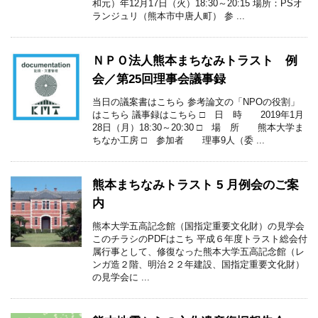
和元）年12月17日（火）18:30～20:15 場所：PSオ
ランジュリ（熊本市中唐人町） 参 ...
ＮＰＯ法人熊本まちなみトラスト 例
会／第25回理事会議事録
当日の議案書はこちら 参考論文の「NPOの役割」
はこちら 議事録はこちら □ 日 時 2019年1月
28日（月）18:30～20:30 □ 場 所 熊本大学ま
ちなか工房 □ 参加者 理事9人（委 ...
熊本まちなみトラスト 5 月例会のご案
内
熊本大学五高記念館（国指定重要文化財）の見学会
このチラシのPDFはこち 平成６年度トラスト総会付
属行事として、修復なった熊本大学五高記念館（レ
ンガ造２階、明治２２年建設、国指定重要文化財）
の見学会に ...