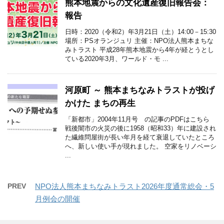
熊本地震からの文化遺産復旧報告会：
報告
日時：2020（令和2）年3月21日（土）14:00－15:30
場所：PSオランジュリ 主催：NPO法人熊本まちな
みトラスト 平成28年熊本地震から4年が経とうとし
ている2020年3月、ワールド・モ ...
河原町 ～ 熊本まちなみトラストが投げ
かけた まちの再生
「新都市」2004年11月号 の記事のPDFはこちら
戦後闇市の火災の後に1958（昭和33）年に建設され
た繊維問屋街が長い年月を経て衰退していたところ
へ、新しい使い手が現れました。 空家をリノベーシ
...
PREV
NPO法人熊本まちなみトラスト2026年度通常総会・5
月例会の開催