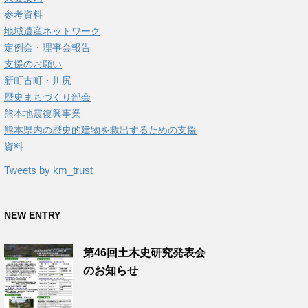
参考資料
地域遺産ネットワーク
定例会・理事会報告
支援のお願い
新町古町・川尻
歴史まちづくり部会
熊本地震復興事業
熊本県内の歴史的建物を救出するための支援
資料
Tweets by km_trust
NEW ENTRY
第46回土木史研究発表会
のお知らせ