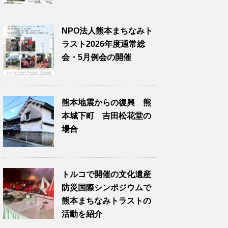
NPO法人熊本まちなみト
ラスト2026年度通常総
会・5月例会の開催
熊本地震からの復興 熊
本城下町 吉田松花堂の
場合
トルコで開催の文化遺産
防災国際シンポジウムで
熊本まちなみトラストの
活動を紹介