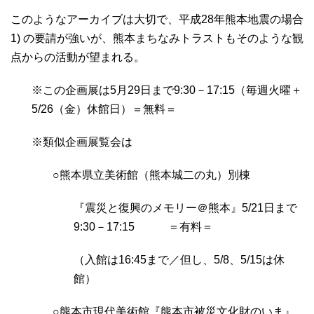
このようなアーカイブは大切で、平成28年熊本地震の場合
1) の要請が強いが、熊本まちなみトラストもそのような観
点からの活動が望まれる。
※この企画展は5月29日まで9:30－17:15（毎週火曜＋
5/26（金）休館日）＝無料＝
※類似企画展覧会は
○熊本県立美術館（熊本城二の丸）別棟
『震災と復興のメモリー＠熊本』5/21日まで
9:30－17:15 ＝有料＝
（入館は16:45まで／但し、5/8、5/15は休
館）
○熊本市現代美術館『熊本市被災文化財のいま』