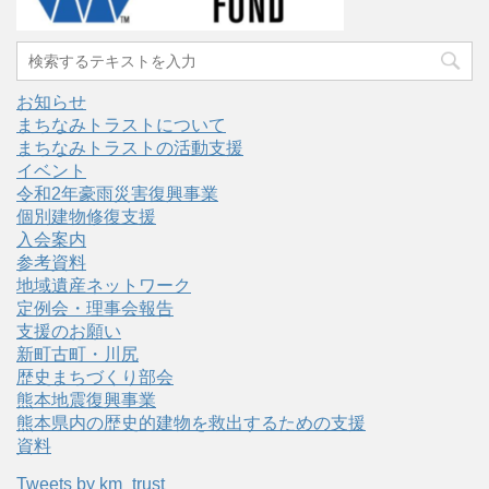
お知らせ
まちなみトラストについて
まちなみトラストの活動支援
イベント
令和2年豪雨災害復興事業
個別建物修復支援
入会案内
参考資料
地域遺産ネットワーク
定例会・理事会報告
支援のお願い
新町古町・川尻
歴史まちづくり部会
熊本地震復興事業
熊本県内の歴史的建物を救出するための支援
資料
Tweets by km_trust