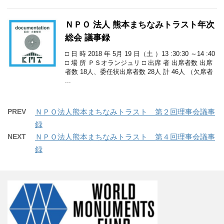
ＮＰＯ 法人 熊本まちなみトラスト年次
総会 議事録
□ 日 時 2018 年 5月 19 日（土 ）13 :30:30 ～14 :40
□ 場 所 ＰＳオランジュリ □ 出席 者 出席者数 出席
者数 18人、委任状出席者数 28人 計 46人 （欠席者
...
PREV
ＮＰＯ法人熊本まちなみトラスト 第２回理事会議事
録
NEXT
ＮＰＯ法人熊本まちなみトラスト 第４回理事会議事
録