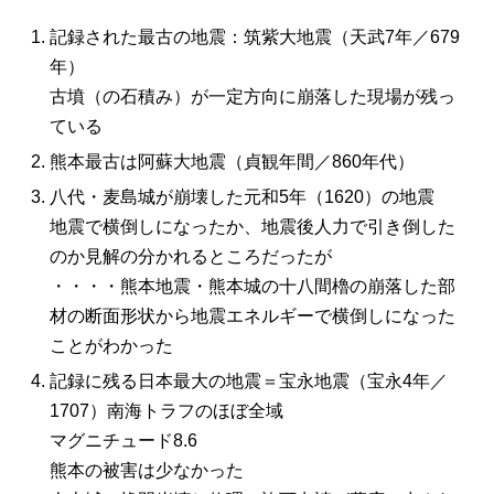
記録された最古の地震：筑紫大地震（天武7年／679
年）
古墳（の石積み）が一定方向に崩落した現場が残っ
ている
熊本最古は阿蘇大地震（貞観年間／860年代）
八代・麦島城が崩壊した元和5年（1620）の地震
地震で横倒しになったか、地震後人力で引き倒した
のか見解の分かれるところだったが
・・・・熊本地震・熊本城の十八間櫓の崩落した部
材の断面形状から地震エネルギーで横倒しになった
ことがわかった
記録に残る日本最大の地震＝宝永地震（宝永4年／
1707）南海トラフのほぼ全域
マグニチュード8.6
熊本の被害は少なかった