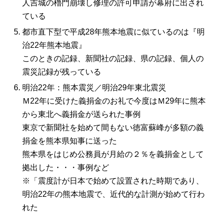
人吉城の櫓門崩壊し修理の許可申請が幕府に出され
ている
都市直下型で平成28年熊本地震に似ているのは『明
治22年熊本地震』
このときの記録、新聞社の記録、県の記録、個人の
震災記録が残っている
明治22年：熊本震災／明治29年東北震災
Ｍ22年に受けた義捐金のお礼で今度はＭ29年に熊本
から東北へ義捐金が送られた事例
東京で新聞社を始めて間もない徳富蘇峰が多額の義
捐金を熊本県知事に送った
熊本県をはじめ公務員が月給の２％を義捐金として
拠出した・・・事例など
※「震度計が日本で始めて設置された時期であり、
明治22年の熊本地震で、近代的な計測が始めて行わ
れた