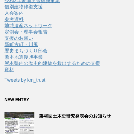
令和2年豪雨災害復興事業
個別建物修復支援
入会案内
参考資料
地域遺産ネットワーク
定例会・理事会報告
支援のお願い
新町古町・川尻
歴史まちづくり部会
熊本地震復興事業
熊本県内の歴史的建物を救出するための支援
資料
Tweets by km_trust
NEW ENTRY
第46回土木史研究発表会のお知らせ