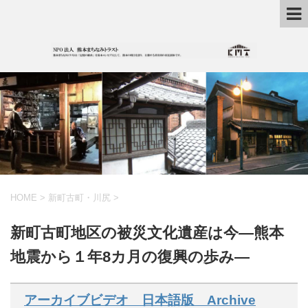
HOME
>
新町古町・川尻
>
新町古町地区の被災文化遺産は今―熊本
地震から１年8カ月の復興の歩み―
アーカイブビデオ 日本語版 Archive