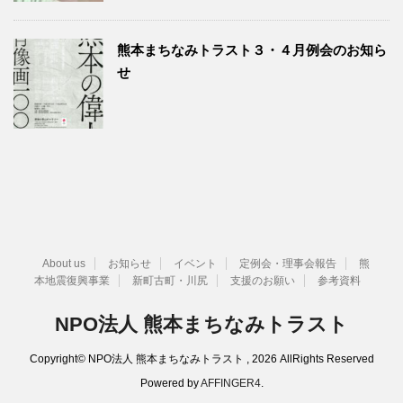
熊本まちなみトラスト３・４月例会のお知ら
せ
About us
お知らせ
イベント
定例会・理事会報告
熊
本地震復興事業
新町古町・川尻
支援のお願い
参考資料
NPO法人 熊本まちなみトラスト
Copyright© NPO法人 熊本まちなみトラスト , 2026 AllRights Reserved
Powered by
AFFINGER4
.