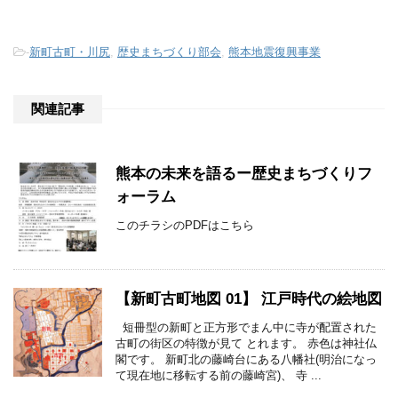
-
新町古町・川尻
,
歴史まちづくり部会
,
熊本地震復興事業
関連記事
熊本の未来を語るー歴史まちづくりフ
ォーラム
このチラシのPDFはこちら
【新町古町地図 01】 江戸時代の絵地図
短冊型の新町と正方形でまん中に寺が配置された
古町の街区の特徴が見て とれます。 赤色は神社仏
閣です。 新町北の藤崎台にある八幡社(明治になっ
て現在地に移転する前の藤崎宮)、 寺 ...