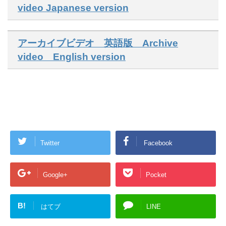
video Japanese version
アーカイブビデオ 英語版 Archive
video English version
Twitter
Facebook
Google+
Pocket
B!
はてブ
LINE