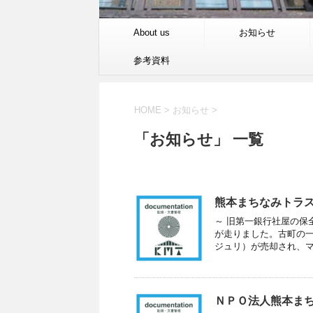
About us
お知らせ
参考資料
HOME
>
お知らせ
>
「お知らせ」 一覧
熊本まちなみトラ
～ 旧第一銀行社屋の保
が走りました。古町の
ジュリ）が売却され、マン
ＮＰＯ法人熊本まち