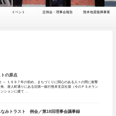
イベント
定例会・理事会報告
熊本地震復興事業
ストの原点
全 ～ １９９７年の初め、まちづくりに関心のある人々の間に衝撃
一角、唐人町通りにある旧第一銀行熊本支店社屋（今のＰＳオラン
ションに建て ...
なみトラスト 例会／第18回理事会議事録