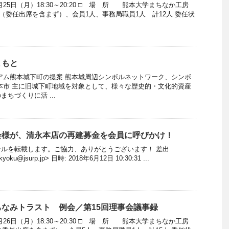
月25日（月）18:30～20:20 □ 場 所 熊本大学まちなか工房
（委任出席を含まず）、会員1人、事務局職員1人 計12人 委任状
まもと
アム熊本城下町の提案 熊本城周辺シンボルネットワーク、シンボ
本市 主に旧城下町地域を対象として、様々な歴史的・文化的資産
ちづくりに活 ...
会様が、清永本店の再建募金を会員に呼びかけ！
ルを転載します。ご協力、ありがとうございます！ 差出
oku@jsurp.jp> 日時: 2018年6月12日 10:30:31 ...
なみトラスト 例会／第15回理事会議事録
月26日（月）18:30～20:30 □ 場 所 熊本大学まちなか工房