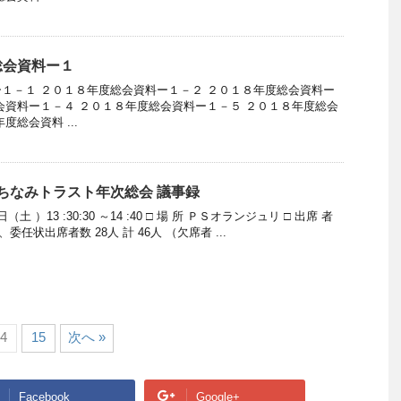
総会資料ー１
１－１ ２０１８年度総会資料ー１－２ ２０１８年度総会資料ー
会資料ー１－４ ２０１８年度総会資料ー１－５ ２０１８年度総会
度総会資料 ...
まちなみトラスト年次総会 議事録
9 日（土 ）13 :30:30 ～14 :40 □ 場 所 ＰＳオランジュリ □ 出席 者
委任状出席者数 28人 計 46人 （欠席者 ...
4
15
次へ »
Facebook
Google+