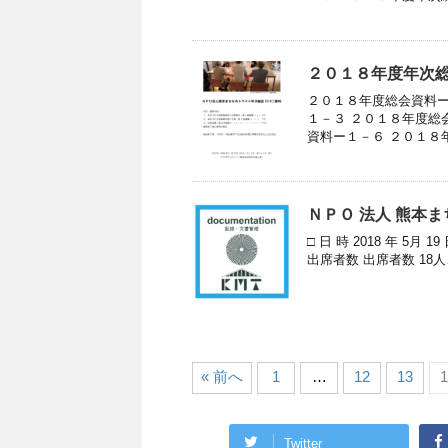
２０１８年度年次
２０１８年度総会資料ー
１－３ ２０１８年度総
資料ー１－６ ２０１８年
ＮＰＯ 法人 熊本
□ 日 時 2018 年 5月 1
出席者数 出席者数 18人、
« 前へ
1
…
12
13
1
Twitter