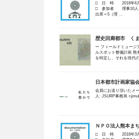
□ 日 時 2018年6
□ 参加者 理事10人
出席＝5（理 ...
歴史回廊都市 く
ー フィールドミュージ
ルスポット整備計画 熊
を特定し、それを現代のま
日本都市計画家協
会員にお送り頂いたメー
人: JSURP事務局 <jimuky
ＮＰＯ法人熊本まち
□ 日 時 2018年3