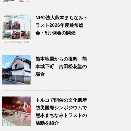
NPO法人熊本まちなみト
ラスト2026年度通常総
会・5月例会の開催
熊本地震からの復興 熊
本城下町 吉田松花堂の
場合
トルコで開催の文化遺産
防災国際シンポジウムで
熊本まちなみトラストの
活動を紹介