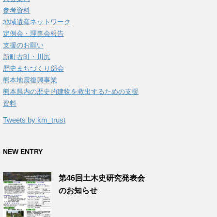
参考資料
地域遺産ネットワーク
定例会・理事会報告
支援のお願い
新町古町・川尻
歴史まちづくり部会
熊本地震復興事業
熊本県内の歴史的建物を救出するための支援
資料
Tweets by km_trust
NEW ENTRY
第46回土木史研究発表会
のお知らせ