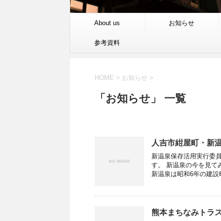
About us
お知らせ
参考資料
HOME
>
お知らせ
>
「お知らせ」 一覧
人吉市紺屋町・新
新温泉保存活用実行委
す。 新温泉の今を見て
新温泉は昭和6年の建設時
熊本まちなみトラ