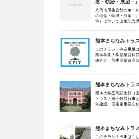
念・軌跡・展望－
八代市厚生会館のホー
の理念・軌跡・展望－』
室）に於いて出版記念講演
熊本まちなみトラ
このチラシ・申込用紙
熊本学園大学産業資料館
研究会、熊本産業遺産研究
熊本まちなみトラス
熊本大学五高記念館（国
トラスト総会付属行事
年建設、国指定重要文化財
熊本まちなみトラ
このチラシのPDFはこち