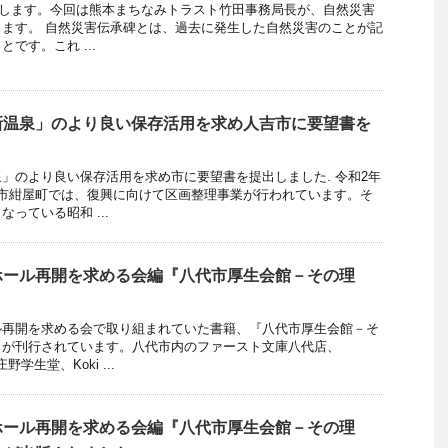
開催します。今回は熊本まちなみトラスト竹田事務局長が、自然災害
ます。 自然災害伝承碑とは、過去に発生した自然災害のことが記
です。これ ...
新温泉」のより良い保存活用を求め人吉市に要望書を
」のより良い保存活用を求め市に要望書を提出しました. 令和2年
吉市紺屋町では、復興に向けて区画整理事業が行われています。そ
っている昭和 ...
ホール再開を求める会編『八代市厚生会館－その理
』
ル再開を求める会で取り組まれていた書籍、『八代市厚生会館－そ
』が刊行されています。八代市内のファースト文庫八代店、
野学生堂、Koki ...
ホール再開を求める会編『八代市厚生会館－その理