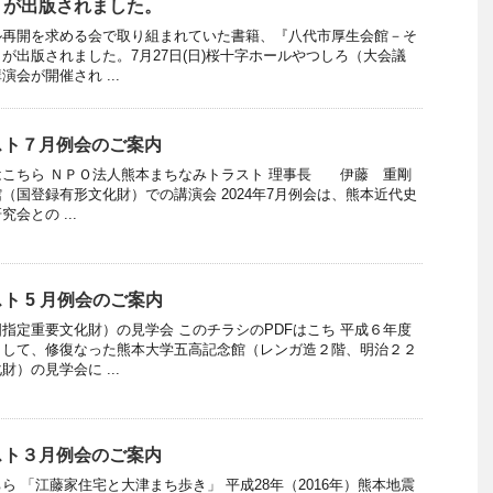
』が出版されました。
ル再開を求める会で取り組まれていた書籍、『八代市厚生会館－そ
が出版されました。7月27日(日)桜十字ホールやつしろ（大会議
会が開催され ...
スト７月例会のご案内
はこちら ＮＰＯ法人熊本まちなみトラスト 理事長 伊藤 重剛
（国登録有形文化財）での講演会 2024年7月例会は、熊本近代史
会との ...
ト 5 月例会のご案内
指定重要文化財）の見学会 このチラシのPDFはこち 平成６年度
として、修復なった熊本大学五高記念館（レンガ造２階、明治２２
）の見学会に ...
スト３月例会のご案内
ら 「江藤家住宅と大津まち歩き」 平成28年（2016年）熊本地震