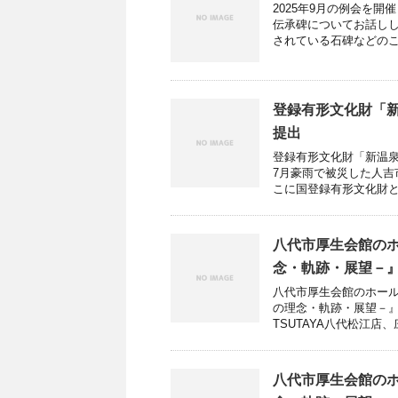
2025年9月の例会を
伝承碑についてお話しし
されている石碑などのこと
登録有形文化財「
提出
登録有形文化財「新温泉
7月豪雨で被災した人
こに国登録有形文化財とな
八代市厚生会館の
念・軌跡・展望－
八代市厚生会館のホー
の理念・軌跡・展望－
TSUTAYA八代松江店、庄
八代市厚生会館の