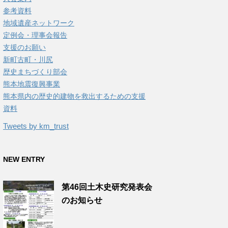
参考資料
地域遺産ネットワーク
定例会・理事会報告
支援のお願い
新町古町・川尻
歴史まちづくり部会
熊本地震復興事業
熊本県内の歴史的建物を救出するための支援
資料
Tweets by km_trust
NEW ENTRY
第46回土木史研究発表会
のお知らせ