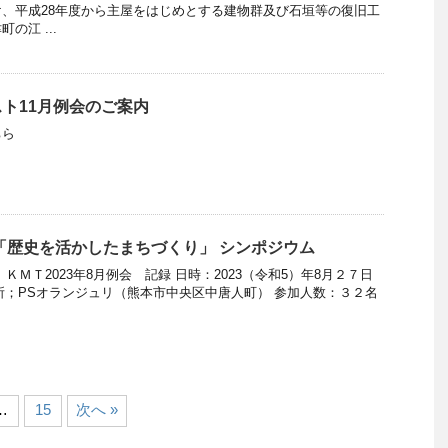
、平成28年度から主屋をはじめとする建物群及び石垣等の復旧工
の江 ...
ト11月例会のご案内
ちら
「歴史を活かしたまちづくり」 シンポジウム
 ＫＭＴ2023年8月例会 記録 日時：2023（令和5）年8月２７日
15 場所；PSオランジュリ（熊本市中央区中唐人町） 参加人数：３２名
…
15
次へ »