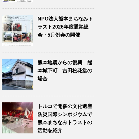
NPO法人熊本まちなみト
ラスト2026年度通常総
会・5月例会の開催
熊本地震からの復興 熊
本城下町 吉田松花堂の
場合
トルコで開催の文化遺産
防災国際シンポジウムで
熊本まちなみトラストの
活動を紹介