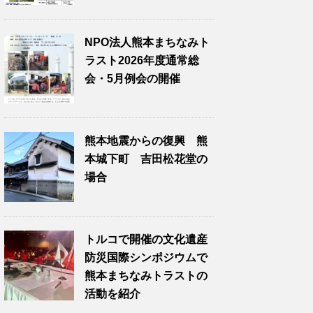
NPO法人熊本まちなみト
ラスト2026年度通常総
会・5月例会の開催
熊本地震からの復興 熊
本城下町 吉田松花堂の
場合
トルコで開催の文化遺産
防災国際シンポジウムで
熊本まちなみトラストの
活動を紹介