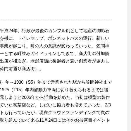
平成24年、行政が最後のカンフル剤として地産の御影石
を機に、トイレマップ、ボンネットバスの運行、新しい
事業が起こり、町の人の意識が変わっていった。笠間神
ーとする町並みガイドラインもできて、商店街の付加価
出店が相次ぎ、老舗店舗の後継者と若い創業者が協力し
荷門前通り商店街）。
4）年～1930（S5）年まで営業された駅から笠間神社まで
925（T15）年内燃動力車両に切り替えられるまでは後
元しようと2006年から活動を始めた。当初は模型の製作
ていた喫茶店など、しだいに協力者も増えていった。2/3
トも行っていたが、現在クラウドファンディングで次の
取り組んでいて来る11月24日にはそのお披露目イベント