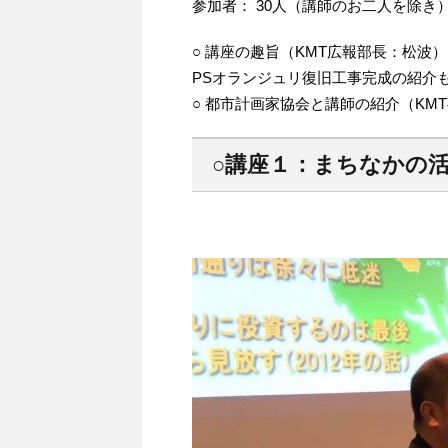
参加者： 30人（講師のお二人を除き
○ 講座の趣旨（KMT広報部長：松波）
PSオランジュリ復旧工事完成の紹介
○ 都市計画家協会と講師の紹介（KM
○講座１：まちなかの