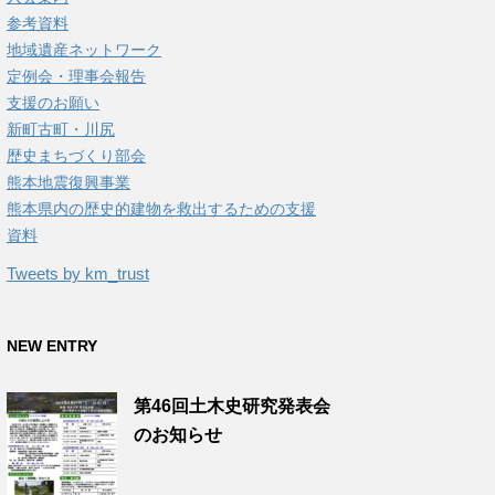
参考資料
地域遺産ネットワーク
定例会・理事会報告
支援のお願い
新町古町・川尻
歴史まちづくり部会
熊本地震復興事業
熊本県内の歴史的建物を救出するための支援
資料
Tweets by km_trust
NEW ENTRY
第46回土木史研究発表会
のお知らせ