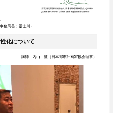
）
も
T事務局長：冨士川）
活性化について
講師 内山 征（日本都市計画家協会理事）