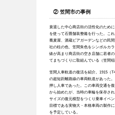
② 笠間市の事例
衰退した中心商店街の活性化のために
を使って石畳舗装整備を行った。これ
蕎麦屋、酒蔵ビアガーデンなどの民間
社の柱の色、笠間朱色をシンボルカラ
値が高まり商店街の空き店舗に若者の
てまちづくりに取組んでいる（笠間稲
笠間人車軌道の復活を紹介。1915（T
の超短距離路線の車両軌道があった。1
押し人車であった。この車両交通を復
から始めたが、当時の車輪を保存され
サイズの復元模型をつくり乗車イベン
目標である実物大・本格車両の製作に
を予定している。