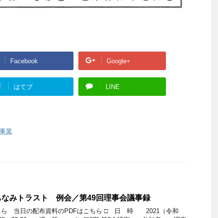
Facebook
Google+
!
はてブ
LINE
事業
なみトラスト 例会／第49回理事会議事録
ちら 当日の配布資料のPDFはこちら □ 日 時 2021（令和