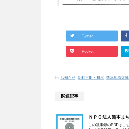
Twitter
B
Pocket
-
お知らせ
,
新町古町・川尻
,
熊本地震復興
関連記事
ＮＰＯ法人熊本まち
この議事録のPDFはこ