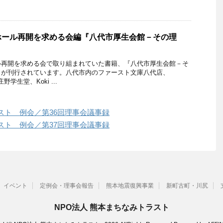
ホール再開を求める会編『八代市厚生会館－その理
』
ル再開を求める会で取り組まれていた書籍、『八代市厚生会館－そ
』が刊行されています。八代市内のファースト文庫八代店、
野学生堂、Koki ...
スト 例会／第36回理事会議事録
スト 例会／第37回理事会議事録
イベント
定例会・理事会報告
熊本地震復興事業
新町古町・川尻
NPO法人 熊本まちなみトラスト