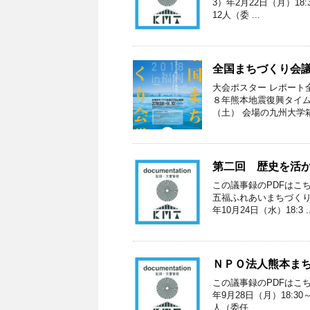
3）年2月22日（月）18
12人（委 ...
全国まちづくり会議2
大会ポスター レポート
８年熊本地震復興タイムラ
（土） 会場の九州大学箱崎
第二回 歴史を活
この議事録のPDFはこ
五福ふれあいまちづくり
年10月24日（水）18:3 ..
ＮＰＯ法人熊本まち
この議事録のPDFはこち
年9月28日（月）18:3
人（委任 ...