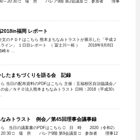
:30～20:30 □ 場 所 パレア9階 第2会議室 □ 参加者 理事
018in福岡 レポート
全文のＰＤＦはこちら 熊本まちなみトラストが展示した「平成２
イン」 １日目レポート （ 冨士川一裕 ） 2018年9月8日
キ ...
かしたまちづくりを語る会 記録
ちら 当日の配布資料のPDFはこちら 主催：五福校区自治協議会／
の会／ＮＰＯ法人熊本まちなみトラスト 日時：2018（平成30）
.
なみトラスト 例会／第45回理事会議事録
ら 当日の議案書のPDFはこちら □ 日 時 2020（令和2）
0～20:30 □ 場 所 パレア9階 第9会議室 □ 参加者 理事12