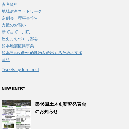
参考資料
地域遺産ネットワーク
定例会・理事会報告
支援のお願い
新町古町・川尻
歴史まちづくり部会
熊本地震復興事業
熊本県内の歴史的建物を救出するための支援
資料
Tweets by km_trust
NEW ENTRY
第46回土木史研究発表会
のお知らせ