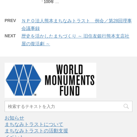
「100年 ...
PREV
ＮＰＯ法人熊本まちなみトラスト 例会／第28回理事
会議事録
NEXT
歴史を活かしたまちづくり ～ 旧住友銀行熊本支店社
屋の復活劇 ～
お知らせ
まちなみトラストについて
まちなみトラストの活動支援