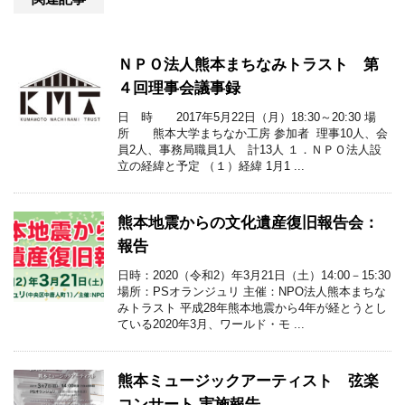
ＮＰＯ法人熊本まちなみトラスト 第
４回理事会議事録
日 時 2017年5月22日（月）18:30～20:30 場
所 熊本大学まちなか工房 参加者 理事10人、会
員2人、事務局職員1人 計13人 １．ＮＰＯ法人設
立の経緯と予定 （１）経緯 1月1 ...
熊本地震からの文化遺産復旧報告会：
報告
日時：2020（令和2）年3月21日（土）14:00－15:30
場所：PSオランジュリ 主催：NPO法人熊本まちな
みトラスト 平成28年熊本地震から4年が経とうとし
ている2020年3月、ワールド・モ ...
熊本ミュージックアーティスト 弦楽
コンサート 実施報告