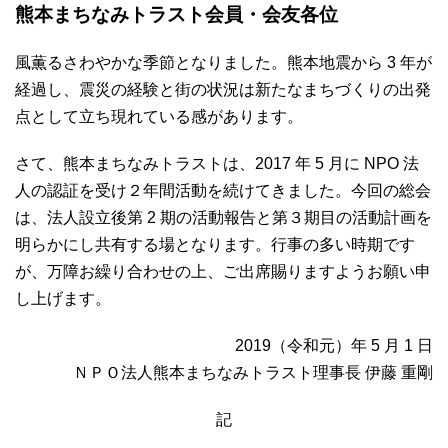
熊本まちなみトラスト会員・会友各位
風薫るさわやかな季節となりました。熊本地震から 3 年が
経過し、震災の経験と街の状況は新たなまちづくりの出発
点として立ち現れている感があります。
さて、熊本まちなみトラストは、2017 年 5 月に NPO 法
人の認証を受け２年間活動を続けてきました。今回の総会
は、法人設立後第 2 期の活動報告と第３期目の活動計画を
明らかにし共有する場となります。行事の多い時期です
が、万障お繰り合わせの上、ご出席賜りますようお願い申
し上げます。
2019（令和元）年 5 月 1 日
ＮＰＯ法人熊本まちなみトラスト理事長 伊藤 重剛
記