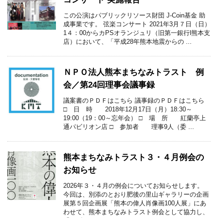
この公演はパブリックリソース財団 J-Coin基金 助
成事業です。 弦楽コンサート 2021年3月７日（日）
1４：00からカPSオランジュリ（旧第一銀行l熊本支
店）において、「平成28年熊本地震からの ...
ＮＰＯ法人熊本まちなみトラスト 例
会／第24回理事会議事録
議案書のＰＤＦはこちら 議事録のＰＤＦはこちら
□ 日 時 2018年12月17日（月）18:30～
19:00（19：00～忘年会） □ 場 所 紅蘭亭上
通パビリオン店 □ 参加者 理事9人（委 ...
熊本まちなみトラスト３・４月例会の
お知らせ
2026年３・４月の例会についてお知らせします。
今回は、別添のとおり肥後の里山ギャラリーの企画
展第５回企画展「熊本の偉人肖像画100人展」にあ
わせて、熊本まちなみトラスト例会として協力し、