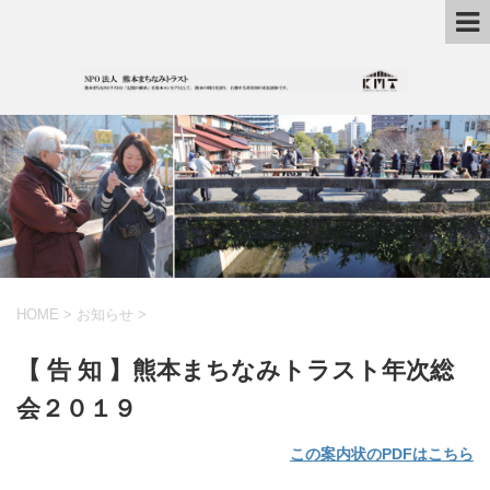
HOME
>
お知らせ
>
【 告 知 】熊本まちなみトラスト年次総
会２０１９
この案内状のPDFはこちら