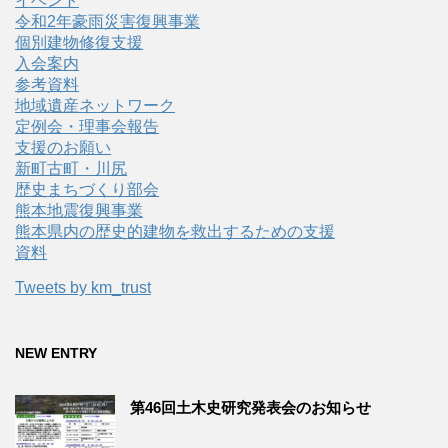
イベント
令和2年豪雨災害復興事業
個別建物修復支援
入会案内
参考資料
地域遺産ネットワーク
定例会・理事会報告
支援のお願い
新町古町・川尻
歴史まちづくり部会
熊本地震復興事業
熊本県内の歴史的建物を救出するための支援
資料
Tweets by km_trust
NEW ENTRY
第46回土木史研究発表会のお知らせ