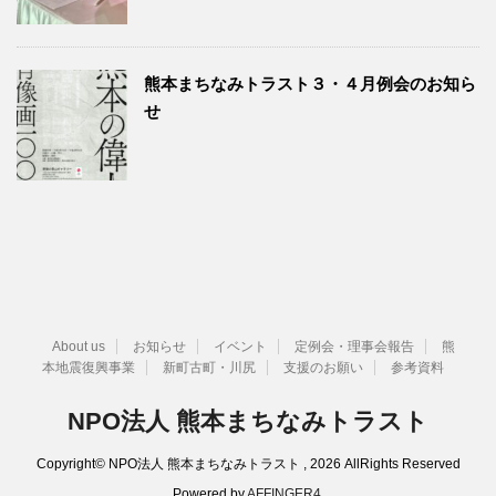
熊本まちなみトラスト３・４月例会のお知ら
せ
About us
お知らせ
イベント
定例会・理事会報告
熊
本地震復興事業
新町古町・川尻
支援のお願い
参考資料
NPO法人 熊本まちなみトラスト
Copyright© NPO法人 熊本まちなみトラスト , 2026 AllRights Reserved
Powered by
AFFINGER4
.