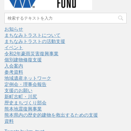
お知らせ
まちなみトラストについて
まちなみトラストの活動支援
イベント
令和2年豪雨災害復興事業
個別建物修復支援
入会案内
参考資料
地域遺産ネットワーク
定例会・理事会報告
支援のお願い
新町古町・川尻
歴史まちづくり部会
熊本地震復興事業
熊本県内の歴史的建物を救出するための支援
資料