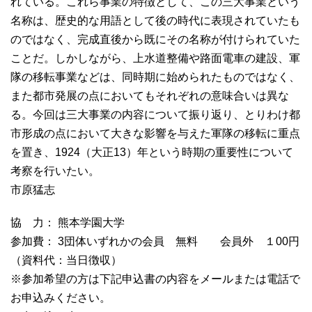
れている。これら事業の特徴として、この三大事業という
名称は、歴史的な用語として後の時代に表現されていたも
のではなく、完成直後から既にその名称が付けられていた
ことだ。しかしながら、上水道整備や路面電車の建設、軍
隊の移転事業などは、同時期に始められたものではなく、
また都市発展の点においてもそれぞれの意味合いは異な
る。今回は三大事業の内容について振り返り、とりわけ都
市形成の点において大きな影響を与えた軍隊の移転に重点
を置き、1924（大正13）年という時期の重要性について
考察を行いたい。
市原猛志
協 力： 熊本学園大学
参加費： 3団体いずれかの会員 無料 会員外 １00円
（資料代：当日徴収）
※参加希望の方は下記申込書の内容をメールまたは電話で
お申込みください。