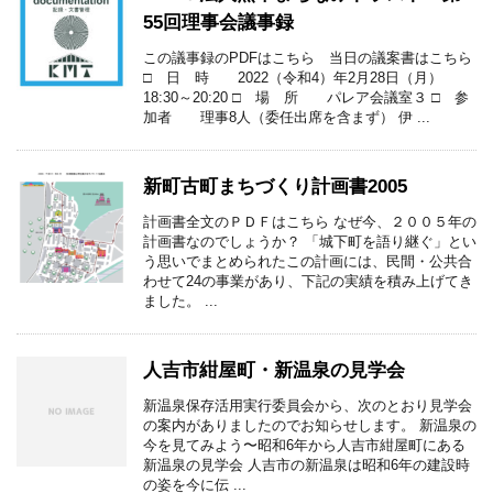
55回理事会議事録
この議事録のPDFはこちら 当日の議案書はこちら
□ 日 時 2022（令和4）年2月28日（月）
18:30～20:20 □ 場 所 パレア会議室３ □ 参
加者 理事8人（委任出席を含まず） 伊 ...
新町古町まちづくり計画書2005
計画書全文のＰＤＦはこちら なぜ今、２００５年の
計画書なのでしょうか？ 「城下町を語り継ぐ」とい
う思いでまとめられたこの計画には、民間・公共合
わせて24の事業があり、下記の実績を積み上げてき
ました。 ...
人吉市紺屋町・新温泉の見学会
新温泉保存活用実行委員会から、次のとおり見学会
の案内がありましたのでお知らせします。 新温泉の
今を見てみよう〜昭和6年から人吉市紺屋町にある
新温泉の見学会 人吉市の新温泉は昭和6年の建設時
の姿を今に伝 ...