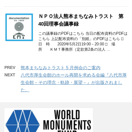
ＮＰＯ法人熊本まちなみトラスト 第
40回理事会議事録
この議事録のPDFはこちら 当日の配布資料のPDFは
こちら 上記配布資料の「別紙」のPDFはこちら □
日 時 2020年5月2日19:00－20:00 □ 場
所 ＫＭＴ事務所（定款第2条の法人 ...
PREV
熊本まちなみトラスト 5 月例会のご案内
NEXT
八代市厚生会館のホール再開を求める会編『八代市厚
生会館－その理念・軌跡・展望－』が出版されまし
た。