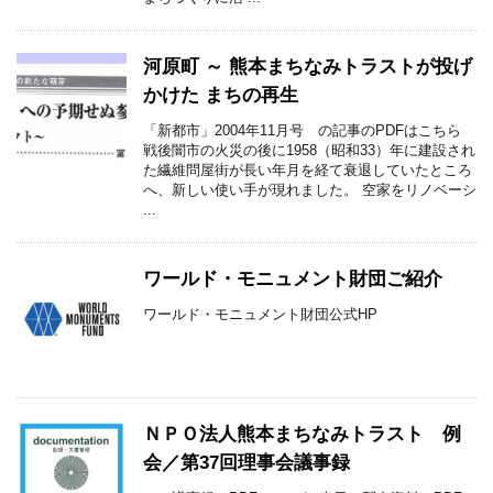
河原町 ～ 熊本まちなみトラストが投げ
かけた まちの再生
「新都市」2004年11月号 の記事のPDFはこちら
戦後闇市の火災の後に1958（昭和33）年に建設され
た繊維問屋街が長い年月を経て衰退していたところ
へ、新しい使い手が現れました。 空家をリノベーシ
...
ワールド・モニュメント財団ご紹介
ワールド・モニュメント財団公式HP
ＮＰＯ法人熊本まちなみトラスト 例
会／第37回理事会議事録