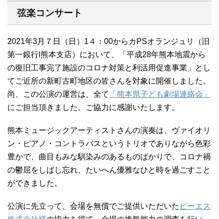
弦楽コンサート
2021年3月７日（日）1４：00からカPSオランジュリ（旧
第一銀行l熊本支店）において、「平成28年熊本地震から
の復旧工事完了施設のコロナ対策と利活用促進事業」とし
てご近所の新町古町地区の皆さんを対象に開催しました。
尚、この公演の運営は、全て
「熊本県子ども劇場連絡会」
にご担当頂きました。ご協力に感謝いたします。
熊本ミュージックアーティストさんの演奏は、ヴァイオリ
ン・ピアノ・コントラバスというトリオでありながら色彩
豊かで、曲目もみな馴染みのあるものばかりで、コロナ禍
の鬱屈をしばし忘れ、たいへん優雅なひと時を過ごすこと
ができました。
公演に先立って、会場を無償でご提供いただいた
ピーエス