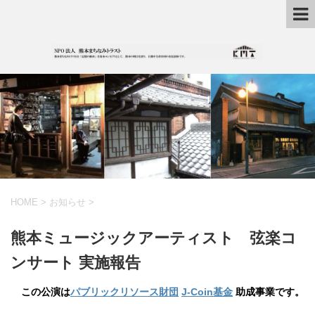
HOME
>
お知らせ
>
熊本ミュージックアーティスト 弦楽コ
ンサート 実施報告
この公演は
パブリックリソース財団
J-Coin基金
助成事業です。