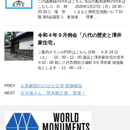
この議事録のPDFはこちら 当日の配布資料のPDFは
こちら □ 日 時 2020年1月27日（月）18:30～
20:30 □ 場 所 くまもと県民交流館パレア10
階 第6会議室 □ 参加者 理事 ...
令和４年９月例会「八代の歴史と澤井
家住宅」
ご案内チラシのPDFはこちら 日時： ９月 24 日
（土） ・10：00～12：00 講話と澤井家住宅の見学
※10：00 前に八代市西松江城町 6-6 澤井家 現地集
合とします ・12：00～13： ...
PREV
人形劇団ののはな公演 実施報告
NEXT
古川保さん、荒木精之賞、受賞！