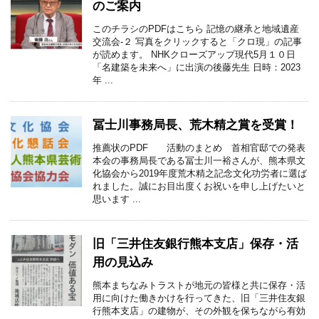
のご案内
このチラシのPDFはこちら 記憶の継承と地域遺産
交流会-２ 写真をクリックすると「クロ現」の記事
が読めます。 NHKクローズアップ現代5月１０日
「名建築を未来へ」に出演の後藤先生 日時：2023
年 ...
冨士川事務局長、荒木精之賞を受賞！
推薦状のPDF 活動のまとめ 首相官邸での発表
本会の事務局長である冨士川一裕さんが、熊本県文
化協会から2019年度荒木精之記念文化功労者に選ば
れました。誠にお目出度くお祝いを申し上げたいと
思います ...
旧「三井住友銀行熊本支店」保存・活
用の見込み
熊本まちなみトラストが地元の皆様と共に保存・活
用に向けた働きかけを行ってきた、旧「三井住友銀
行熊本支店」の建物が、その外観を保ちながら有効