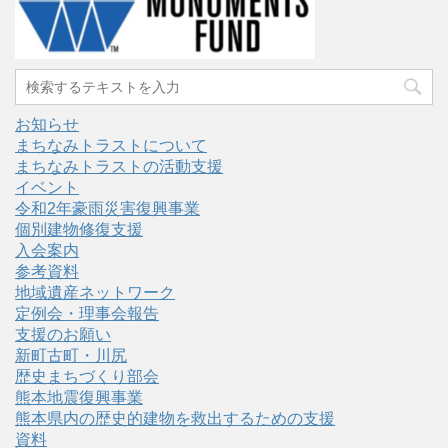
お知らせ
まちなみトラストについて
まちなみトラストの活動支援
イベント
令和2年豪雨災害復興事業
個別建物修復支援
入会案内
参考資料
地域遺産ネットワーク
定例会・理事会報告
支援のお願い
新町古町・川尻
歴史まちづくり部会
熊本地震復興事業
熊本県内の歴史的建物を救出するための支援
資料