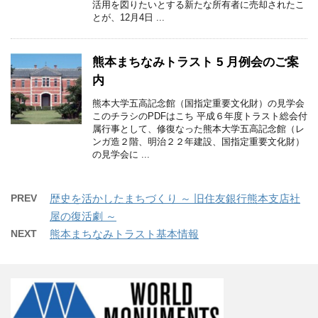
活用を図りたいとする新たな所有者に売却されたこ
とが、12月4日 ...
熊本まちなみトラスト 5 月例会のご案
内
熊本大学五高記念館（国指定重要文化財）の見学会
このチラシのPDFはこち 平成６年度トラスト総会付
属行事として、修復なった熊本大学五高記念館（レ
ンガ造２階、明治２２年建設、国指定重要文化財）
の見学会に ...
PREV
歴史を活かしたまちづくり ～ 旧住友銀行熊本支店社
屋の復活劇 ～
NEXT
熊本まちなみトラスト基本情報