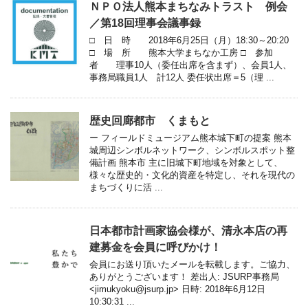
ＮＰＯ法人熊本まちなみトラスト 例会
／第18回理事会議事録
□ 日 時 2018年6月25日（月）18:30～20:20
□ 場 所 熊本大学まちなか工房 □ 参加
者 理事10人（委任出席を含まず）、会員1人、
事務局職員1人 計12人 委任状出席＝5（理 ...
歴史回廊都市 くまもと
ー フィールドミュージアム熊本城下町の提案 熊本
城周辺シンボルネットワーク、シンボルスポット整
備計画 熊本市 主に旧城下町地域を対象として、
様々な歴史的・文化的資産を特定し、それを現代の
まちづくりに活 ...
日本都市計画家協会様が、清永本店の再
建募金を会員に呼びかけ！
会員にお送り頂いたメールを転載します。ご協力、
ありがとうございます！ 差出人: JSURP事務局
<jimukyoku@jsurp.jp> 日時: 2018年6月12日
10:30:31 ...