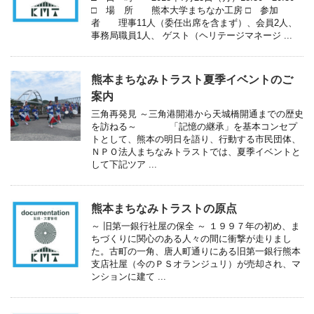
□ 場 所 熊本大学まちなか工房 □ 参加
者 理事11人（委任出席を含まず）、会員2人、
事務局職員1人、 ゲスト（ヘリテージマネージ ...
熊本まちなみトラスト夏季イベントのご
案内
三角再発見 ～三角港開港から天城橋開通までの歴史
を訪ねる～ 「記憶の継承」を基本コンセプ
トとして、熊本の明日を語り、行動する市民団体、
ＮＰＯ法人まちなみトラストでは、夏季イベントと
して下記ツア ...
熊本まちなみトラストの原点
～ 旧第一銀行社屋の保全 ～ １９９７年の初め、ま
ちづくりに関心のある人々の間に衝撃が走りまし
た。古町の一角、唐人町通りにある旧第一銀行熊本
支店社屋（今のＰＳオランジュリ）が売却され、マ
ンションに建て ...