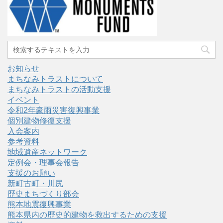
お知らせ
まちなみトラストについて
まちなみトラストの活動支援
イベント
令和2年豪雨災害復興事業
個別建物修復支援
入会案内
参考資料
地域遺産ネットワーク
定例会・理事会報告
支援のお願い
新町古町・川尻
歴史まちづくり部会
熊本地震復興事業
熊本県内の歴史的建物を救出するための支援