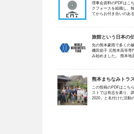
理事会資料のPDFはこ
クフォースを組織し、
てからお付き合いのある地
旅館という日本の伝
先の熊本豪雨で多くの被
磯田節子 元熊本高等専
み始めました。 熊本地震
熊本まちなみトラス
この投稿のPDFはこちら
ストでは有志を募り、
2020」と名付けた活動の