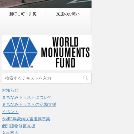
新町古町・川尻
支援のお願い
お知らせ
まちなみトラストについて
まちなみトラストの活動支援
イベント
令和2年豪雨災害復興事業
個別建物修復支援
入会案内