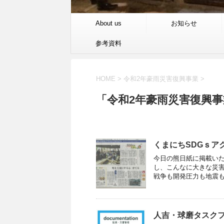
About us
お知らせ
参考資料
HOME
>
令和2年豪雨災害復興事業
>
「令和2年豪雨災害復興事
くまにちSDGｓア
今日の熊日紙に掲載いた
し、こんなに大きな災害
戦争も開発圧力も地震も豪
人吉・球磨タスクフ