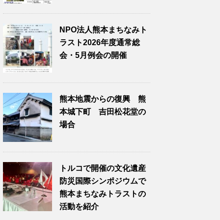
NPO法人熊本まちなみト
ラスト2026年度通常総
会・5月例会の開催
熊本地震からの復興 熊
本城下町 吉田松花堂の
場合
トルコで開催の文化遺産
防災国際シンポジウムで
熊本まちなみトラストの
活動を紹介