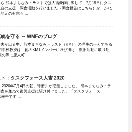
ちら 熊本まちなみトラストでは人吉豪雨に際して、7月19日にタス
独自の支援・調査活動を行いました（調査報告はこちら）が、かね
元の有志も ...
統を守る ～ WMFのブログ
害が出る中、熊本まちなみトラスト（KMT）の理事の一人である
門学校教授は、他のKMTメンバーに呼び掛け、復旧活動に取り組
の際に唐人町 ...
ト：タスクフォース人吉 2020
 2020年7月4日の朝、球磨川が氾濫しました。 熊本まちなみトラ
調査を兼ねて復興支援に駆け付けました。「タスクフォース
報告です ...