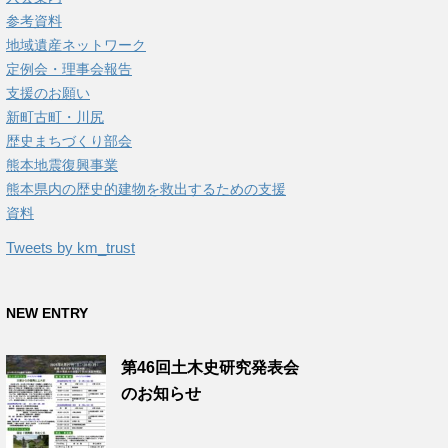
参考資料
地域遺産ネットワーク
定例会・理事会報告
支援のお願い
新町古町・川尻
歴史まちづくり部会
熊本地震復興事業
熊本県内の歴史的建物を救出するための支援
資料
Tweets by km_trust
NEW ENTRY
第46回土木史研究発表会
のお知らせ