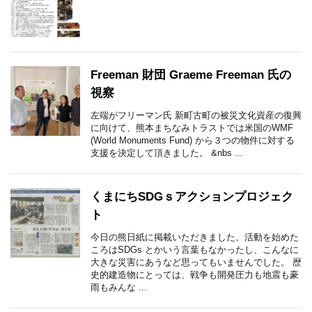
Freeman 財団 Graeme Freeman 氏の
視察
左端がフリーマン氏 新町古町の被災文化資産の復興
に向けて、熊本まちなみトラストでは米国のWMF
(World Monuments Fund) から３つの物件に対する
支援を決定して頂きました。 &nbs ...
くまにちSDGｓアクションプロジェク
ト
今日の熊日紙に掲載いただきました。活動を始めた
ころはSDGs とかいう言葉もなかったし、こんなに
大きな災害にあうなど思ってもいませんでした。 歴
史的建造物にとっては、戦争も開発圧力も地震も豪
雨もみんな ...