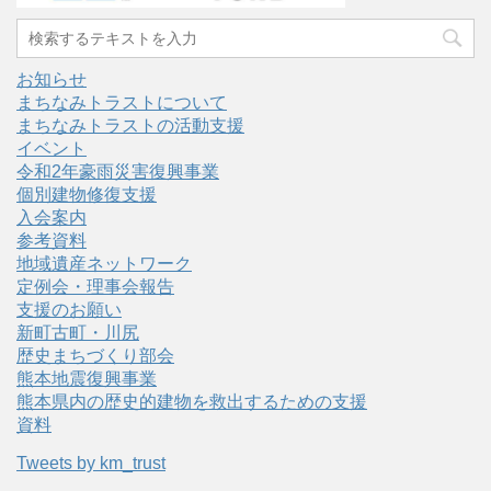
お知らせ
まちなみトラストについて
まちなみトラストの活動支援
イベント
令和2年豪雨災害復興事業
個別建物修復支援
入会案内
参考資料
地域遺産ネットワーク
定例会・理事会報告
支援のお願い
新町古町・川尻
歴史まちづくり部会
熊本地震復興事業
熊本県内の歴史的建物を救出するための支援
資料
Tweets by km_trust