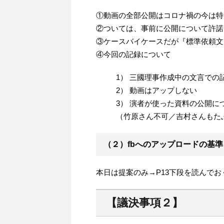
①動画の全部公開はコロナ禍の今は特
②ついては、事前に公開について許諾
③ケースバイケースだが『標準依頼文
④今回の記録について
1） 三國理事作成中の文言で
2） 動画はアップしない
3） 演者が使った資料の公開に
（竹原さん不可／吉村さんもた
（２）fbへのアップロードの基準
本日は提案のみ→P13下段を読んで
【議決事項２】