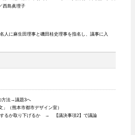
／西島眞理子
名人に麻生田理事と磯田桂史理事を指名し、議事に入
の方法→議題3へ
薦文」（熊本市都市デザイン室）
するか取り下げるか → 【議決事項2】で議論