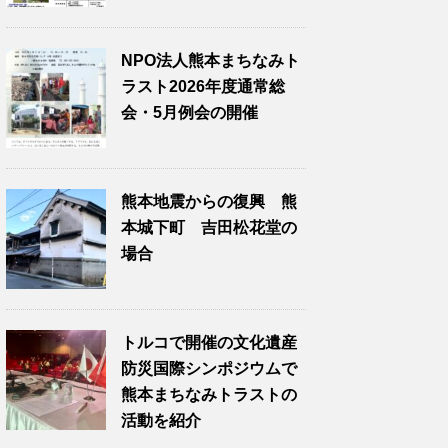
NPO法人熊本まちなみト
ラスト2026年度通常総
会・5月例会の開催
熊本地震からの復興 熊
本城下町 吉田松花堂の
場合
トルコで開催の文化遺産
防災国際シンポジウムで
熊本まちなみトラストの
活動を紹介