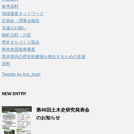
参考資料
地域遺産ネットワーク
定例会・理事会報告
支援のお願い
新町古町・川尻
歴史まちづくり部会
熊本地震復興事業
熊本県内の歴史的建物を救出するための支援
資料
Tweets by km_trust
NEW ENTRY
第46回土木史研究発表会
のお知らせ