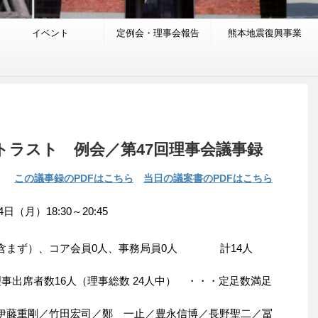
イベント
定例会・理事会報告
熊本地震復興事業
トラスト 例会／第47回理事会議事録
この議事録のPDFはこちら
当日の議案書のPDFはこちら
（月）18:30～20:45
を含まず）、コア会員0人、事務局員0人 計14人
事出席者数16人（理事総数 24人中） ・・・定足数満足
伊藤重剛／竹田宏司／鄭 一止／豊永信博／長野聖二／冨