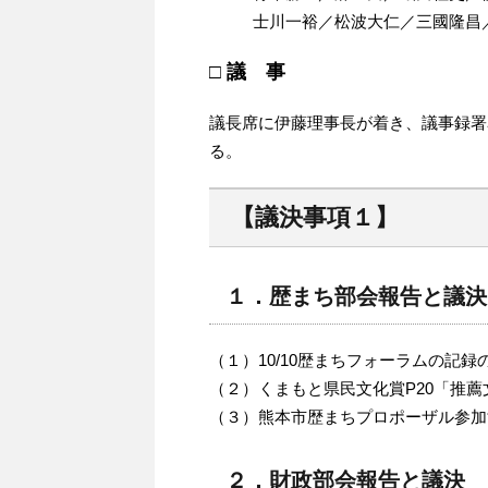
士川一裕／松波大仁／三國隆昌
□ 議 事
議長席に伊藤理事長が着き、議事録署
る。
【議決事項１】
１．歴まち部会報告と議決
（１）10/10歴まちフォーラムの記録
（２）くまもと県民文化賞P20「推
（３）熊本市歴まちプロポーザル参加
２．財政部会報告と議決