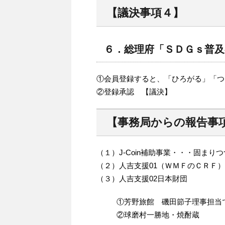
【議決事項４】
６．総理府「ＳＤＧｓ普及
①会員登録すると、「ひろがる」「つ
②登録承認 【議決】
【事務局からの報告事
（１）J-Coin補助事業・・・固まり
（２）人吉支援01（ＷＭＦのＣＲＦ
（３）人吉支援02日本財団
①芳野旅館 磯田節子理事担当
②球磨村一勝地・焼酎蔵