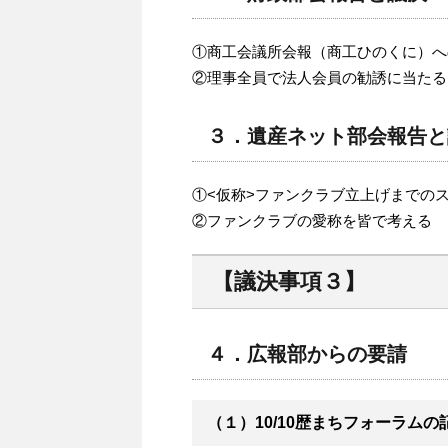
①商工会議所会報（商工ひのくに）へ
②理事全員で法人会員の勧誘に当たる
３．遺産ネット部会報告と
①<仮称>ファンクラブ立上げまでの
②ファンクラブの愛称を皆で考える
【議決事項３】
４．広報部からの要請
（１）10/10歴まちフォーラム