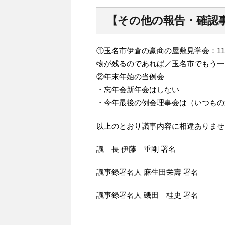
【その他の報告・確認
①玉名市伊倉の豪商の屋敷見学会：1
物が残るのであれば／玉名市でもう一
②年末年始の当例会
・忘年会新年会はしない
・今年最後の例会理事会は（いつもの
以上のとおり議事内容に相違ありま
議 長 伊藤 重剛 署名
議事録署名人 麻生田栄壽 署名
議事録署名人 磯田 桂史 署名