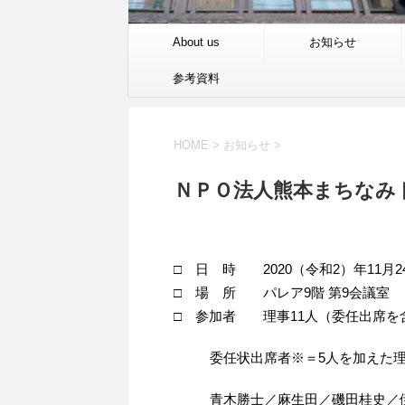
About us
お知らせ
参考資料
HOME
>
お知らせ
>
ＮＰＯ法人熊本まちなみ
□ 日 時 2020（令和2）年11月24日
□ 場 所 パレア9階 第9会議室
□ 参加者 理事11人（委任出席
委任状出席者※＝5人を加えた理
青木勝士／麻生田／磯田桂史／